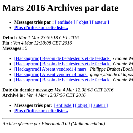
Mars 2016 Archives par date
Messages triés par :
[ enfilade ]
[ objet ]
[ auteur ]
Plus d'infos sur cette liste...
Début :
Mar 1 Mar 23:59:18 CET 2016
Fin :
Ven 4 Mar 12:38:08 CET 2016
Messages :
5
[Hackagrrrnd] Besoin de betatesteurs et de feedack
Goonie W
[Hackagrrrnd] Besoin de betatesteurs et de feedack
Goonie W
[Hackagrrrnd] Absent vendredi 4 mars
Philippe Bruhat (Boo
[Hackagrrrnd] Absent vendredi 4 mars
gregory.bahde at lapos
[Hackagrrrnd] Besoin de betatesteurs et de feedack
Goonie W
Date du dernier message:
Ven 4 Mar 12:38:08 CET 2016
Archivé le :
Ven 4 Mar 12:37:56 CET 2016
Messages triés par:
[ enfilade ]
[ objet ]
[ auteur ]
Plus d'infos sur cette liste...
Archive générée par Pipermail 0.09 (Mailman edition).