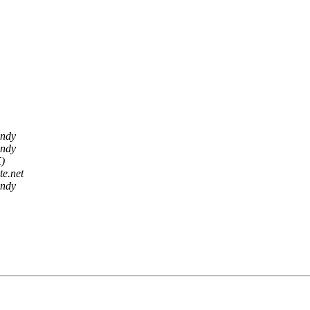
indy
indy
K)
te.net
indy