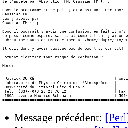
Je l'appele par Absorption_FM::Gaussian_FM () ;

Dans le programme principal, j'ai aussi une function:

Gaussian_FM

que j'appele par:

Gaussian_FM () ;

Donc il pourrait y avoir une confusion, en fait il n'y 
ce passe comme espere, sauf a al compilation, j'ai un w
Subroutine Gaussian_FM redefined at /home/pdupre/bin/Pr
Il doit donc y avoir quelque pas de pas tres correct!

Comment clarifier tout risque de confusion ?

Merci.

=======================================================
 Patrick DUPRÉ                                 | | emai
 Laboratoire de Physico-Chimie de l'Atmosphère | |

 Université du Littoral-Côte d'Opale           | |

 Tel.  (33)-(0)3 28 23 76 12                   | | Fax:
 189A, avenue Maurice Schumann                 | | 5914
Message précédent:
[Per