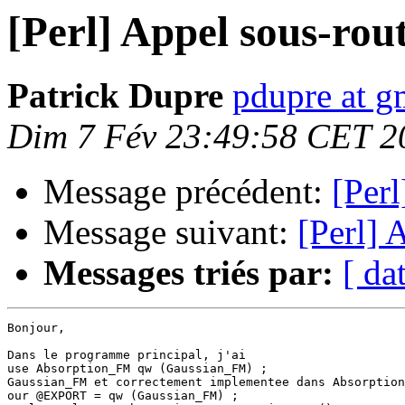
[Perl] Appel sous-rou
Patrick Dupre
pdupre at 
Dim 7 Fév 23:49:58 CET 2
Message précédent:
[Per
Message suivant:
[Perl] 
Messages triés par:
[ da
Bonjour,

Dans le programme principal, j'ai

use Absorption_FM qw (Gaussian_FM) ;

Gaussian_FM et correctement implementee dans Absorption
our @EXPORT = qw (Gaussian_FM) ;
