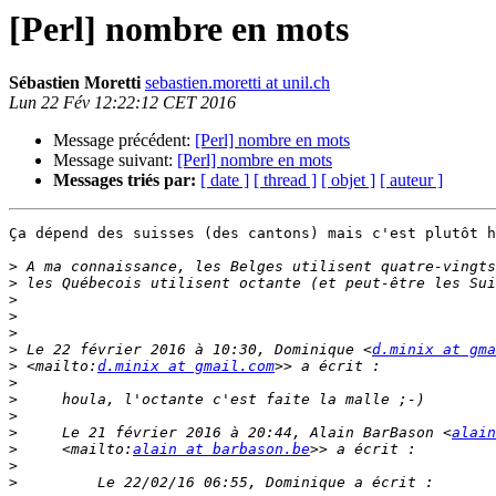
[Perl] nombre en mots
Sébastien Moretti
sebastien.moretti at unil.ch
Lun 22 Fév 12:22:12 CET 2016
Message précédent:
[Perl] nombre en mots
Message suivant:
[Perl] nombre en mots
Messages triés par:
[ date ]
[ thread ]
[ objet ]
[ auteur ]
Ça dépend des suisses (des cantons) mais c'est plutôt h
>
>
>
>
>
>
 Le 22 février 2016 à 10:30, Dominique <
d.minix at gma
>
 <mailto:
d.minix at gmail.com
>
>
>
>
     Le 21 février 2016 à 20:44, Alain BarBason <
alain
>
     <mailto:
alain at barbason.be
>
>