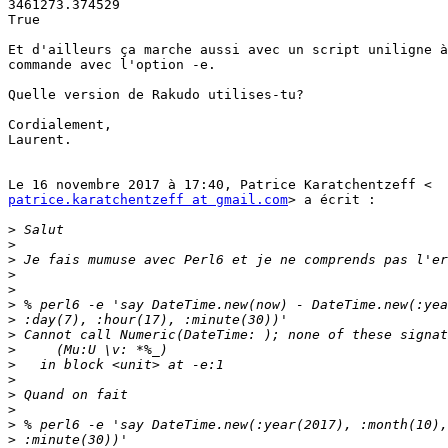
3461273.374529

True

Et d'ailleurs ça marche aussi avec un script uniligne à
commande avec l'option -e.

Quelle version de Rakudo utilises-tu?

Cordialement,

Laurent.

patrice.karatchentzeff at gmail.com
> a écrit :

>
>
>
>
>
>
>
>
>
>
>
>
>
>
>