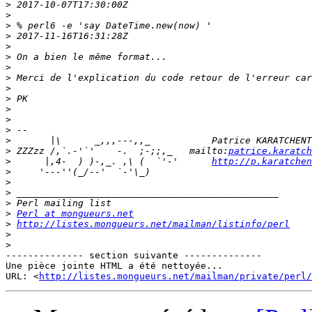
>
>
>
>
>
>
>
>
>
>
>
>
>
>
>
 ZZZzz /,`.-'`'    -.  ;-;;,_   mailto:
patrice.karatch
>
      |,4-  ) )-,_. ,\ (  `'-'      
http://p.karatchen
>
>
>
>
>
Perl at mongueurs.net
>
http://listes.mongueurs.net/mailman/listinfo/perl
>
>
-------------- section suivante --------------

Une pièce jointe HTML a été nettoyée...

URL: <
http://listes.mongueurs.net/mailman/private/perl/