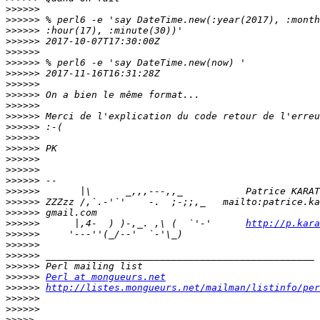
>>>>>>
>>>>>>
>>>>>>
>>>>>>
>>>>>>
>>>>>>
>>>>>>
>>>>>>
>>>>>>
>>>>>>
>>>>>>
>>>>>>
>>>>>>
>>>>>>
>>>>>>
>>>>>>
>>>>>>
>>>>>>
>>>>>>
>>>>>>
>>>>>>
      |,4-  ) )-,_. ,\ (  `'-'      
http://p.kara
>>>>>>
>>>>>>
>>>>>>
>>>>>>
>>>>>>
Perl at mongueurs.net
>>>>>>
http://listes.mongueurs.net/mailman/listinfo/per
>>>>>>
>>>>>>
>>>>>