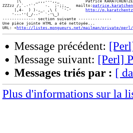
      |\      _,,,---,,_           Patrice KARATCHENTZE
ZZZzz /,`.-'`'    -.  ;-;;,_   mailto:
patrice.karatchen
     |,4-  ) )-,_. ,\ (  `'-'      
http://p.karatchentz
    '---''(_/--'  `-'\_)

-------------- section suivante --------------

Une pièce jointe HTML a été nettoyée...

URL: <
http://listes.mongueurs.net/mailman/private/perl/
Message précédent:
[Perl
Message suivant:
[Perl] 
Messages triés par :
[ da
Plus d'informations sur la li