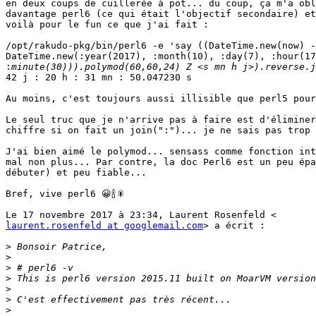
en deux coups de cuillerée à pot... du coup, ça m'a obl
davantage perl6 (ce qui était l'objectif secondaire) et
voilà pour le fun ce que j'ai fait :

/opt/rakudo-pkg/bin/perl6 -e 'say ((DateTime.new(now) -

DateTime.new(:year(2017), :month(10), :day(7), :hour(17
:
42 j : 20 h : 31 mn : 50.047230 s

Au moins, c'est toujours aussi illisible que perl5 pour
Le seul truc que je n'arrive pas à faire est d'éliminer
chiffre si on fait un join(":")... je ne sais pas trop 
J'ai bien aimé le polymod... sensass comme fonction int
mal non plus... Par contre, la doc Perl6 est un peu épa
débuter) et peu fiable...

Bref, vive perl6 😀🍾🎇

laurent.rosenfeld at googlemail.com
> a écrit :

>
>
>
>
>
>
>