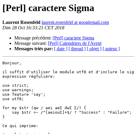
[Perl] caractere Sigma
Laurent Rosenfeld
laurent.rosenfeld at googlemail.com
Dim 28 Oct 16:33:21 CET 2018
Message précédent:
[Perl] caractere Sigma
Message suivant:
[Perl] Calendriers de l'Avent
Messages triés par:
[ date ]
[ thread ]
[ objet ]
[ auteur ]
Bonjour,

il suffit d'utiliser le module utf8 et d'inclure le sig
expression régfulière:

use strict;

use warnings;

use feature 'say';

use utf8;

for my $str (qw / aei aeΣ dwΣ Σ/) {

    say $str =~ /^[aeiouΣ]+$/ ? "Success" : "Failure";

}

Ce qui imprime:
