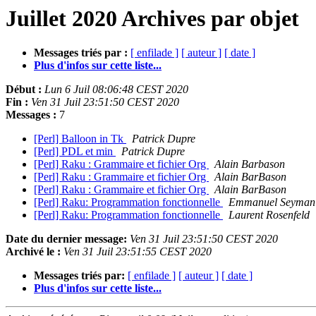
Juillet 2020 Archives par objet
Messages triés par :
[ enfilade ]
[ auteur ]
[ date ]
Plus d'infos sur cette liste...
Début :
Lun 6 Juil 08:06:48 CEST 2020
Fin :
Ven 31 Juil 23:51:50 CEST 2020
Messages :
7
[Perl] Balloon in Tk
Patrick Dupre
[Perl] PDL et min
Patrick Dupre
[Perl] Raku : Grammaire et fichier Org
Alain Barbason
[Perl] Raku : Grammaire et fichier Org
Alain BarBason
[Perl] Raku : Grammaire et fichier Org
Alain BarBason
[Perl] Raku: Programmation fonctionnelle
Emmanuel Seyman
[Perl] Raku: Programmation fonctionnelle
Laurent Rosenfeld
Date du dernier message:
Ven 31 Juil 23:51:50 CEST 2020
Archivé le :
Ven 31 Juil 23:51:55 CEST 2020
Messages triés par:
[ enfilade ]
[ auteur ]
[ date ]
Plus d'infos sur cette liste...