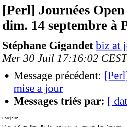
[Perl] Journées Open 
dim. 14 septembre à P
Stéphane Gigandet
biz at
Mer 30 Juil 17:16:02 CES
Message précédent:
[Per
mise a jour
Messages triés par:
[ da
Bonjour,

L'asso Open Food Facts organise à nouveau les Journées 