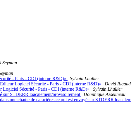
l Seyman
Seyman
écurité - Paris - CDI (interne R&D)»
Sylvain Lhullier
Editeur Logiciel Sécurité - Paris - CDI (interne R&D)»
David Rigaud
r Logiciel Sécurité - Paris - CDI (interne R&D)»
Sylvain Lhullier
voyé sur STDERR loacalement/provisoirement
Dominique Asselineau
r dans une chaîne de caractères ce qui est envoyé sur STDERR loacale