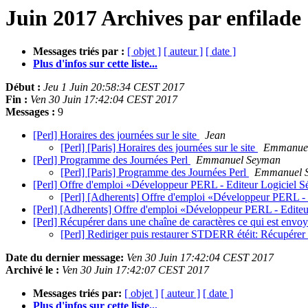
Juin 2017 Archives par enfilade
Messages triés par :
[ objet ]
[ auteur ]
[ date ]
Plus d'infos sur cette liste...
Début :
Jeu 1 Juin 20:58:34 CEST 2017
Fin :
Ven 30 Juin 17:42:04 CEST 2017
Messages :
9
[Perl] Horaires des journées sur le site
Jean
[Perl] [Paris] Horaires des journées sur le site
Emmanue
[Perl] Programme des Journées Perl
Emmanuel Seyman
[Perl] [Paris] Programme des Journées Perl
Emmanuel 
[Perl] Offre d'emploi «Développeur PERL - Editeur Logiciel S
[Perl] [Adherents] Offre d'emploi «Développeur PERL - 
[Perl] [Adherents] Offre d'emploi «Développeur PERL - Editeu
[Perl] Récupérer dans une chaîne de caractères ce qui est en
[Perl] Rediriger puis restaurer STDERR étéit: Récupére
Date du dernier message:
Ven 30 Juin 17:42:04 CEST 2017
Archivé le :
Ven 30 Juin 17:42:07 CEST 2017
Messages triés par:
[ objet ]
[ auteur ]
[ date ]
Plus d'infos sur cette liste...