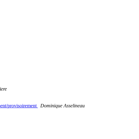
iere
ment/provisoirement
Dominique Asselineau