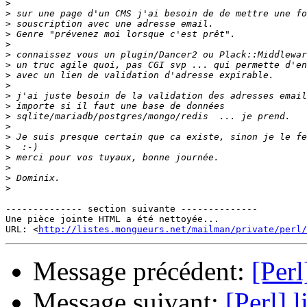
>
>
>
>
>
>
>
>
>
>
>
>
>
>
>
>
>
>
>
-------------- section suivante --------------

Une pièce jointe HTML a été nettoyée...

URL: <
http://listes.mongueurs.net/mailman/private/perl/
Message précédent:
[Perl
Message suivant:
[Perl] 