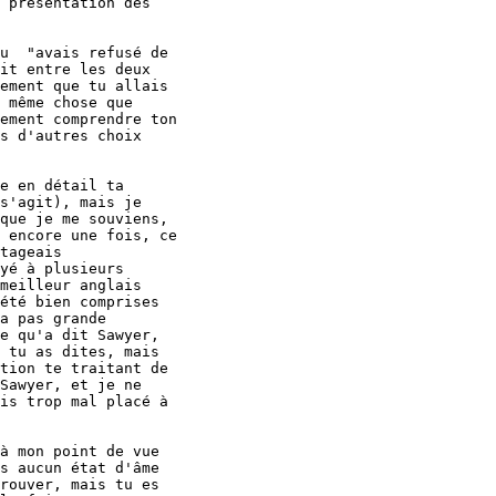
 présentation des

u  "avais refusé de

it entre les deux

ement que tu allais

 même chose que

ement comprendre ton

s d'autres choix

e en détail ta

s'agit), mais je

que je me souviens,

 encore une fois, ce

tageais

yé à plusieurs

meilleur anglais

été bien comprises

a pas grande

e qu'a dit Sawyer,

 tu as dites, mais

tion te traitant de

Sawyer, et je ne

is trop mal placé à

à mon point de vue

s aucun état d'âme

rouver, mais tu es
