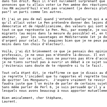
dans ton droit. Mais il n'est nullement surprenant que 
annonces que tu allais voter Le Pen amène des réactions
(ou RN aujourd'hui) n'est pas vraiment (je devrais plut
pas") un parti comme les autres.

Et j'ai un peu de mal quand j'entends quelqu'un qui a a
qu'il allait voter Le Pen prétendre donner des leçons d
démocratie et de républicanisme, des valeurs qui sont à
tout ce que représente Le Pen. Moi, par exemple, je sui
migrants (au moins dans la mesure du possible) et, en t
amateur,  pour les sauvetages en Méditerranée (et je do
d'argent pour cela). Tu imagines bien que je ne peux pa
moins dans ton choix d'électeur).

Voilà, j'ai dit brièvement ce que je pensais des opinio
professais, je ne veux pas m'étendre là-dessus. Il est 
répondes sur ce sujet, nous ne pourrons pas être d'acco
je ne tiens surtout pas à ouvrir un débat à ce sujet su
j'éviterais sans doute de te répondre si tu le fais).

Tout cela étant dit, je réaffirme ce que je disais au d
je regrette l'incident que tu rapportes et regrette tou
de quitter les Mongueurs.  J'espère vraiment te revoir 
faudra juste que l'on évite de parler de certains sujet
Sans même parler de Perl 6, je suis persuadé qu'il y a 
lesquels nous avons beaucoup à nous apporter mutuelleme
Bien amicalement, cher Stéphane,

Laurent.
