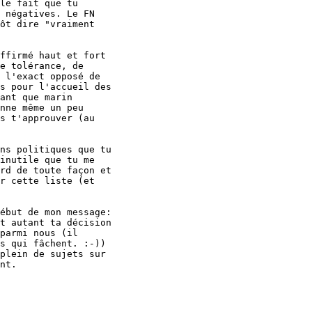
le fait que tu

 négatives. Le FN

ôt dire "vraiment

ffirmé haut et fort

e tolérance, de

 l'exact opposé de

s pour l'accueil des

ant que marin

nne même un peu

s t'approuver (au

ns politiques que tu

inutile que tu me

rd de toute façon et

r cette liste (et

ébut de mon message:

t autant ta décision

parmi nous (il

s qui fâchent. :-))

plein de sujets sur

nt.
