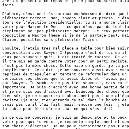
J'étais présent à ce repas et je ne peux souscrire à ta
faits.

D'abord, c'est un très curieux euphémisme de dire que t
plébisciter Macron". Non, soyons clair et précis, c'éta
tours de l'élection présidentielle, tu as annoncé clair
voter pour Marine Le Pen -- ce qui n'est pas du tout la
simplement ne "pas plébisciter Macron". Je peux parfait
opposition à Macron (même si je ne la partage pas), mai
étaient possibles sans plébisciter Macron.

Ensuite, j'étais très mal placé à table pour bien suivr
conversation avec Sawyer X (puisque c'est de lui qu'il 
n'ai pas souvenir qu'il t'ait traité de raciste. De ce 
il t'a mis en garde contre voter pour un parti raciste,
n'est pas la même chose. Cette mise en garde, je la par
complètement. Cela dit, je me souviens aussi avoir essa
reprises de t'épauler en tentant de reformuler dans un 
certaines des choses que tu avais dites et n'avais pas 
par Sawyer. Tu sembles ne pas t'en souvenir, mais ça n'
importance. Je suis d'accord avec une bonne partie de c
et je ne suis pas d'accord avec beaucoup des choses que
bien sûr, je ne souscrirais absolument pas à une alléga
raciste (je n'ai rien entendu de tel dans la bouche de 
crois pas qu'il l'ai fait, mais, encore une fois, j'éta
la table pour être sûr de tout ce qui s'est dit).

En ce qui me concerne, je suis un démocrate et tu peux 
voter pour qui tu veux, je respecte complètement et san
ton choix d'électeur. Je ne peux certainement pas t'app