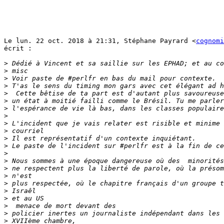
Le lun. 22 oct. 2018 à 21:31, Stéphane Payrard <
cognomi
écrit :

>
>
>
>
>
>
>
>
>
>
>
>
>
>
>
>
>
>
>
>
>
>