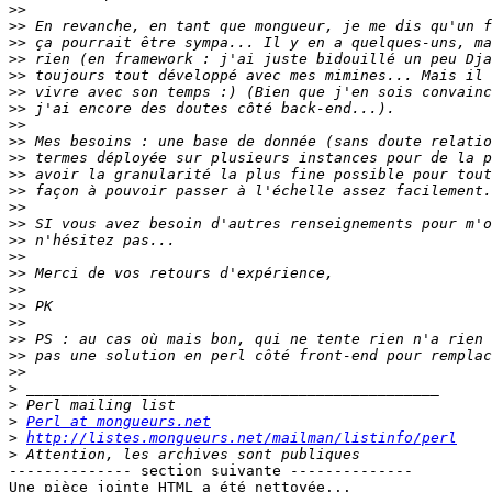
>>
>>
>>
>>
>>
>>
>>
>>
>>
>>
>>
>>
>>
>>
>>
>>
>>
>>
>>
>>
>>
>>
>>
>
>
>
Perl at mongueurs.net
>
http://listes.mongueurs.net/mailman/listinfo/perl
>
-------------- section suivante --------------

Une pièce jointe HTML a été nettoyée...
