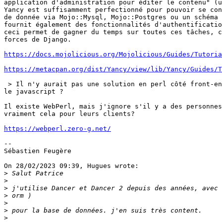
application d'administration pour éditer le contenu" (u
Yancy est suffisamment perfectionné pour pouvoir se con
de donnée via Mojo::Mysql, Mojo::Postgres ou un schéma 
fournit également des fonctionnalités d'authentificatio
ceci permet de gagner du temps sur toutes ces tâches, c
forces de Django.

https://docs.mojolicious.org/Mojolicious/Guides/Tutoria
https://metacpan.org/dist/Yancy/view/lib/Yancy/Guides/T
 > Il n'y aurait pas une solution en perl côté front-en
le javascript ?

Il existe WebPerl, mais j'ignore s'il y a des personnes
vraiment cela pour leurs clients?

https://webperl.zero-g.net/
-- 

Sébastien Feugère

On 28/02/2023 09:39, Hugues wrote:

>
>
>
>
>
>
>