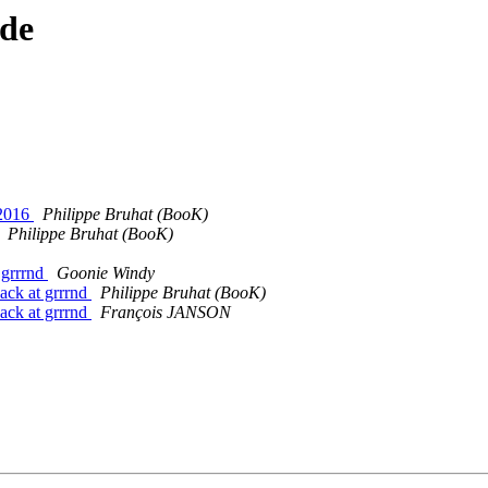
ade
 2016
Philippe Bruhat (BooK)
Philippe Bruhat (BooK)
 grrrnd
Goonie Windy
hack at grrrnd
Philippe Bruhat (BooK)
hack at grrrnd
François JANSON