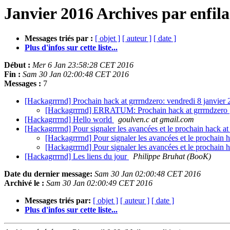
Janvier 2016 Archives par enfil
Messages triés par :
[ objet ]
[ auteur ]
[ date ]
Plus d'infos sur cette liste...
Début :
Mer 6 Jan 23:58:28 CET 2016
Fin :
Sam 30 Jan 02:00:48 CET 2016
Messages :
7
[Hackagrrrnd] Prochain hack at grrrndzero: vendredi 8 janvier
[Hackagrrrnd] ERRATUM: Prochain hack at grrrndzero
[Hackagrrrnd] Hello world
goulven.c at gmail.com
[Hackagrrrnd] Pour signaler les avancées et le prochain hack at
[Hackagrrrnd] Pour signaler les avancées et le prochain 
[Hackagrrrnd] Pour signaler les avancées et le prochain 
[Hackagrrrnd] Les liens du jour
Philippe Bruhat (BooK)
Date du dernier message:
Sam 30 Jan 02:00:48 CET 2016
Archivé le :
Sam 30 Jan 02:00:49 CET 2016
Messages triés par:
[ objet ]
[ auteur ]
[ date ]
Plus d'infos sur cette liste...